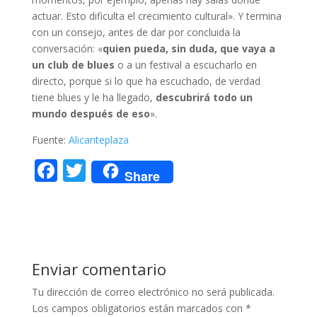
actuar. Esto dificulta el crecimiento cultural». Y termina
con un consejo, antes de dar por concluida la
conversación: «
quien pueda, sin duda, que vaya a
un club de blues
o a un festival a escucharlo en
directo, porque si lo que ha escuchado, de verdad
tiene blues y le ha llegado,
descubrirá todo un
mundo después de eso
».
Fuente:
Alicanteplaza
F
T
Share
ac
w
e
itt
b
er
o
Enviar comentario
o
Tu dirección de correo electrónico no será publicada.
k
Los campos obligatorios están marcados con
*