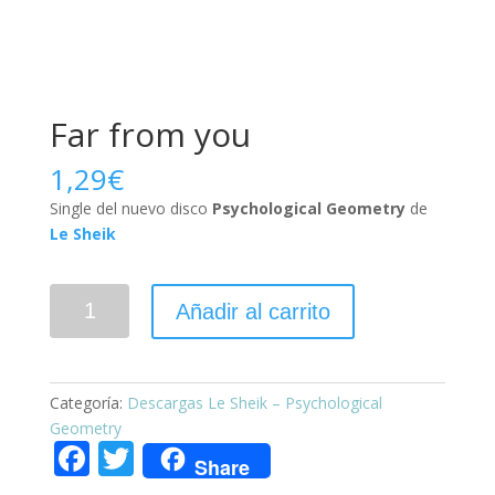
Far from you
1,29
€
Single del nuevo disco
Psychological Geometry
de
Le Sheik
Añadir al carrito
Categoría:
Descargas Le Sheik – Psychological
Geometry
F
T
Share
ac
w