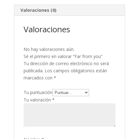
e
itt
Valoraciones (0)
b
er
o
Valoraciones
o
k
No hay valoraciones aún.
Sé el primero en valorar “Far from you”
Tu dirección de correo electrónico no será
publicada.
Los campos obligatorios están
marcados con
*
Tu puntuación
Tu valoración
*