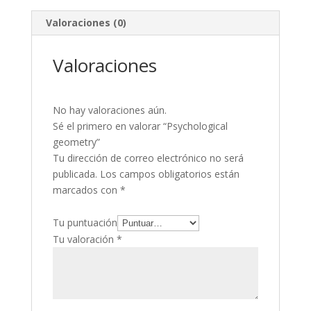
e
itt
Valoraciones (0)
b
er
o
Valoraciones
o
k
No hay valoraciones aún.
Sé el primero en valorar “Psychological
geometry”
Tu dirección de correo electrónico no será
publicada.
Los campos obligatorios están
marcados con
*
Tu puntuación
Tu valoración
*