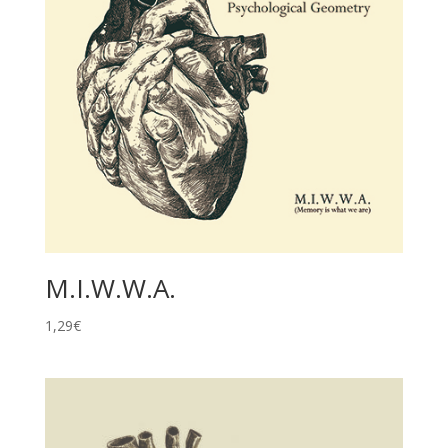
M.I.W.W.A.
1,29
€