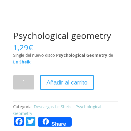
Psychological geometry
1,29
€
Single del nuevo disco
Psychological Geometry
de
Le Sheik
Añadir al carrito
Categoría:
Descargas Le Sheik – Psychological
Geometry
F
T
Share
ac
w